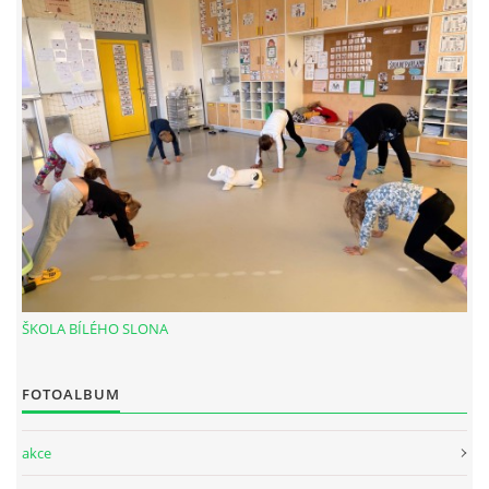
MŮJ ŽIVOTOPIS - CERTIFIKÁTY
© 2026 eStránky.cz
ŠKOLA BÍLÉHO SLONA
FOTOALBUM
akce