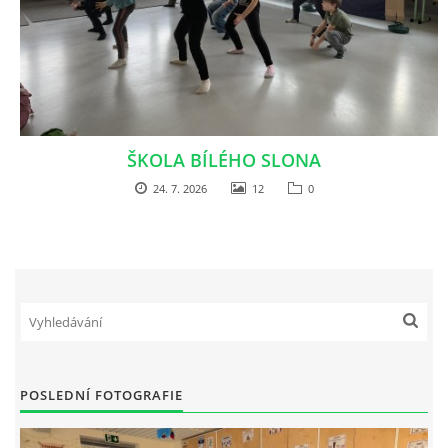
MASÁŽ HORKÝMI LÁVOVÝMI KAMENY - HOT STONES
ČÍNSKÁ ENERGETICKÁ MASÁŽ
ŠKOLA BÍLÉHO SLONA
BREUSSOVA MASÁŽ
24. 7. 2026
12
0
ENERGY - BIOINFORMAČNÍ BYLINNÉ PRODUKTY
FOTOALBUM
CENÍK
POSLEDNÍ FOTOGRAFIE
KONTAKT