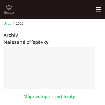
Úvod
2026
ÚVOD
Archiv
Nalezené příspěvky
AKTUALITY A AKCE
TAIJI QIGONG SHIBASHI
ŠKOLA BÍLÉHO SLONA
SHIATSU
Můj životopis - certifikáty
WATSU - SHIATSU VE VODĚ