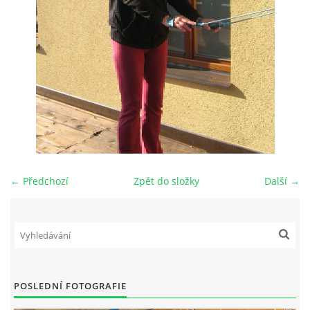
HANIEL SELF HEALING - SEMINÁŘE
CVIČENÍ - PILATES, JÓGA, FITNESS, DĚTSKÉ CVIČENÍ,
SENIOŘI ...
CVIČENÍ VE VODĚ
PLAVÁNÍ KOJENCŮ, BATOLAT A PŘEDŠKOLNÍCH DĚTÍ
← Předchozí
Zpět do složky
Další →
SM SYSTÉM DR. SMÍŠKA
SPORTOVNÍ A REKONDIČNÍ MASÁŽ
POSLEDNÍ FOTOGRAFIE
MANUÁLNÍ LYMFODRENÁŽ