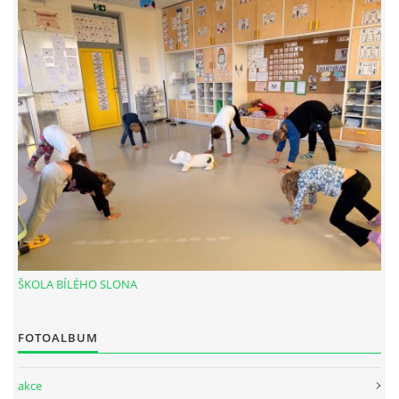
MASÁŽ HORKÝMI LÁVOVÝMI KAMENY - HOT STONES
ČÍNSKÁ ENERGETICKÁ MASÁŽ
BREUSSOVA MASÁŽ
ENERGY - BIOINFORMAČNÍ BYLINNÉ PRODUKTY
FOTOALBUM
ŠKOLA BÍLÉHO SLONA
CENÍK
FOTOALBUM
KONTAKT
akce