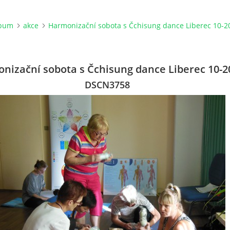
lbum
akce
Harmonizační sobota s Čchisung dance Liberec 10-2
nizační sobota s Čchisung dance Liberec 10-2
DSCN3758