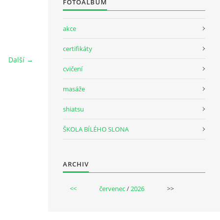
FOTOALBUM
akce
certifikáty
Další →
cvičení
masáže
shiatsu
ŠKOLA BÍLÉHO SLONA
ARCHIV
<<
červenec
/
2026
>>