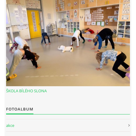
MASÁŽ HORKÝMI LÁVOVÝMI KAMENY - HOT STONES
ČÍNSKÁ ENERGETICKÁ MASÁŽ
BREUSSOVA MASÁŽ
ENERGY - BIOINFORMAČNÍ BYLINNÉ PRODUKTY
FOTOALBUM
ŠKOLA BÍLÉHO SLONA
CENÍK
FOTOALBUM
KONTAKT
akce