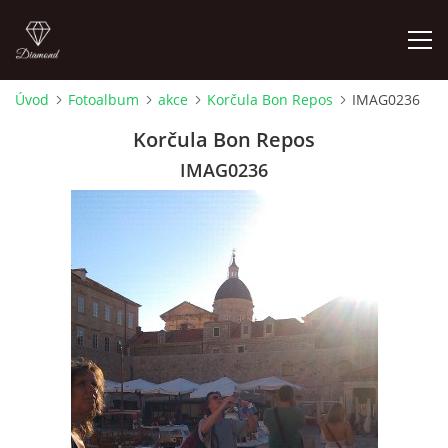
Úvod
Fotoalbum
akce
Korčula Bon Repos
IMAG0236
ÚVOD
Korčula Bon Repos
IMAG0236
AKTUALITY A AKCE
TAIJI QIGONG SHIBASHI
ŠKOLA BÍLÉHO SLONA
SHIATSU
WATSU - SHIATSU VE VODĚ