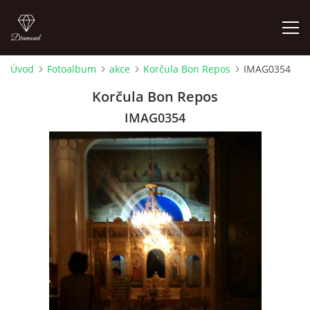
Úvod
Fotoalbum
akce
Korčula Bon Repos
IMAG0354
ÚVOD
Korčula Bon Repos
IMAG0354
AKTUALITY A AKCE
TAIJI QIGONG SHIBASHI
ŠKOLA BÍLÉHO SLONA
SHIATSU
WATSU - SHIATSU VE VODĚ