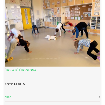
MASÁŽ HORKÝMI LÁVOVÝMI KAMENY - HOT STONES
ČÍNSKÁ ENERGETICKÁ MASÁŽ
BREUSSOVA MASÁŽ
ENERGY - BIOINFORMAČNÍ BYLINNÉ PRODUKTY
FOTOALBUM
ŠKOLA BÍLÉHO SLONA
CENÍK
FOTOALBUM
KONTAKT
akce