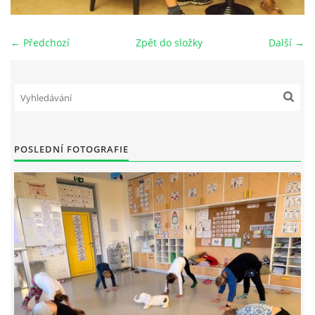
HANIEL SELF HEALING - SEMINÁŘE
← Předchozí
Zpět do složky
Další →
CVIČENÍ - PILATES, JÓGA, FITNESS, DĚTSKÉ CVIČENÍ,
SENIOŘI ...
CVIČENÍ VE VODĚ
POSLEDNÍ FOTOGRAFIE
PLAVÁNÍ KOJENCŮ, BATOLAT A PŘEDŠKOLNÍCH DĚTÍ
SM SYSTÉM DR. SMÍŠKA
SPORTOVNÍ A REKONDIČNÍ MASÁŽ
MANUÁLNÍ LYMFODRENÁŽ