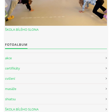
MASÁŽ HORKÝMI LÁVOVÝMI KAMENY - HOT STONES
ČÍNSKÁ ENERGETICKÁ MASÁŽ
ŠKOLA BÍLÉHO SLONA
BREUSSOVA MASÁŽ
FOTOALBUM
ENERGY - BIOINFORMAČNÍ BYLINNÉ PRODUKTY
akce
certifikáty
FOTOALBUM
cvičení
CENÍK
masáže
shiatsu
KONTAKT
ŠKOLA BÍLÉHO SLONA