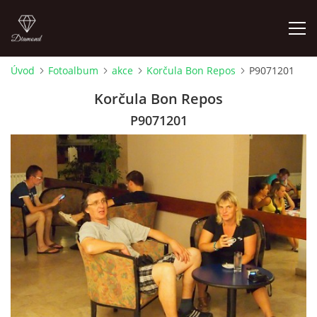
Úvod
Fotoalbum
akce
Korčula Bon Repos
P9071201
ÚVOD
Korčula Bon Repos
P9071201
AKTUALITY A AKCE
TAIJI QIGONG SHIBASHI
ŠKOLA BÍLÉHO SLONA
SHIATSU
WATSU - SHIATSU VE VODĚ