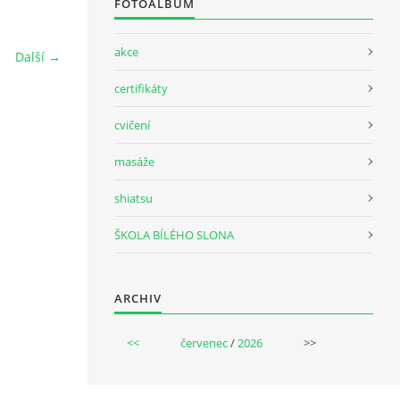
FOTOALBUM
akce
Další →
certifikáty
cvičení
masáže
shiatsu
ŠKOLA BÍLÉHO SLONA
ARCHIV
<<
červenec
/
2026
>>