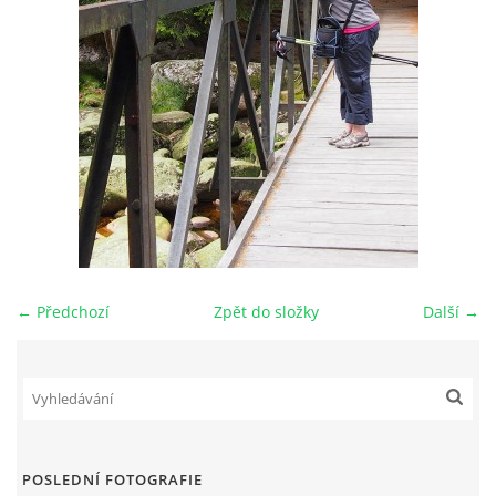
HANIEL SELF HEALING - SEMINÁŘE
CVIČENÍ - PILATES, JÓGA, FITNESS, DĚTSKÉ CVIČENÍ,
SENIOŘI ...
CVIČENÍ VE VODĚ
PLAVÁNÍ KOJENCŮ, BATOLAT A PŘEDŠKOLNÍCH DĚTÍ
← Předchozí
Zpět do složky
Další →
SM SYSTÉM DR. SMÍŠKA
SPORTOVNÍ A REKONDIČNÍ MASÁŽ
MANUÁLNÍ LYMFODRENÁŽ
POSLEDNÍ FOTOGRAFIE